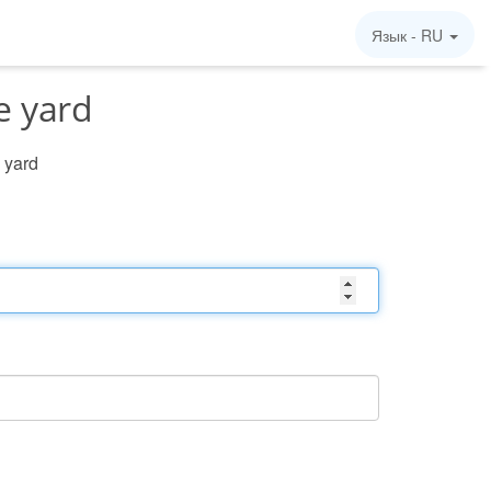
я
Язык -
RU
e yard
 yard