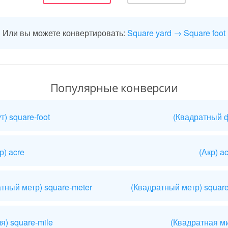
Или вы можете конвертировать:
Square yard → Square foot
Популярные конверсии
) square-foot
(Квадратный фу
р) acre
(Акр) a
атный метр) square-meter
(Квадратный метр) square
я) square-mile
(Квадратная ми