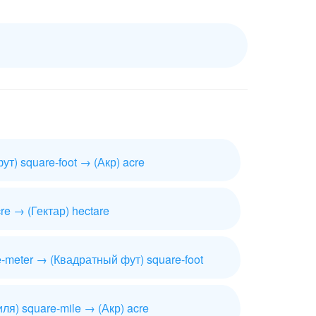
т) square-foot → (Акр) acre
cre → (Гектар) hectare
-meter → (Квадратный фут) square-foot
ля) square-mile → (Акр) acre